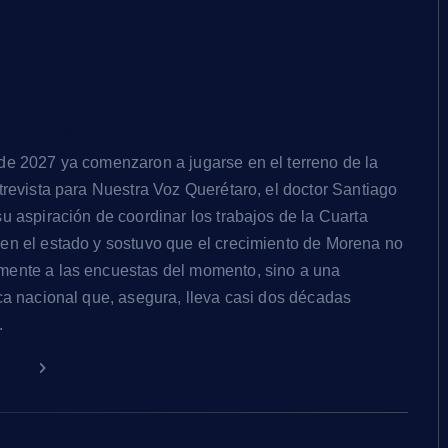
eto apuesta por la alternancia: “El PAN va
 de desgaste y Morena en ascenso”
de 2027 ya comenzaron a jugarse en el terreno de la
trevista para Nuestra Voz Querétaro, el doctor Santiago
u aspiración de coordinar los trabajos de la Cuarta
en el estado y sostuvo que el crecimiento de Morena no
mente a las encuestas del momento, sino a una
ica nacional que, asegura, lleva casi dos décadas
.
ding