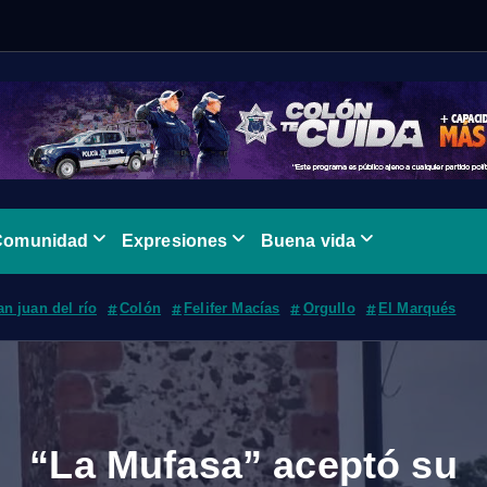
Comunidad
Expresiones
Buena vida
an juan del río
Colón
Felifer Macías
Orgullo
El Marqués
“La Mufasa” aceptó su
Mitofsky coloca a tres