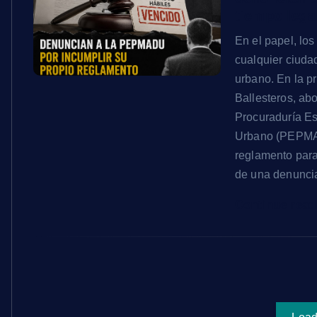
tiempo lega
En el papel, l
cualquier ciuda
urbano. En la pr
Ballesteros, ab
Procuraduría Es
Urbano (PEPMAD
reglamento para
de una denuncia
Continue rea