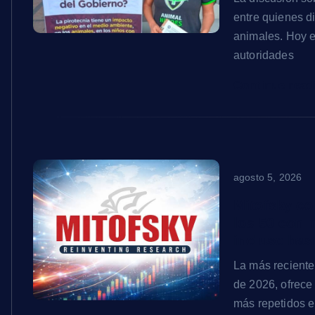
entre quienes d
animales. Hoy e
autoridades
Continue rea
agosto 5, 2026
Mitofsky co
los 50 con 
incluso bas
La más reciente
de 2026, ofrece
más repetidos e