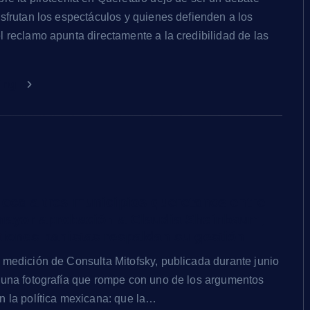
isfrutan los espectáculos y quienes defienden a los
l reclamo apunta directamente a la credibilidad de las
ding
loca a tres municipios queretanos entre
mayor aprobación a Claudia Sheinbaum;
tiones panistas respaldan su gestión
 medición de Consulta Mitofsky, publicada durante junio
 una fotografía que rompe con uno de los argumentos
n la política mexicana: que la…