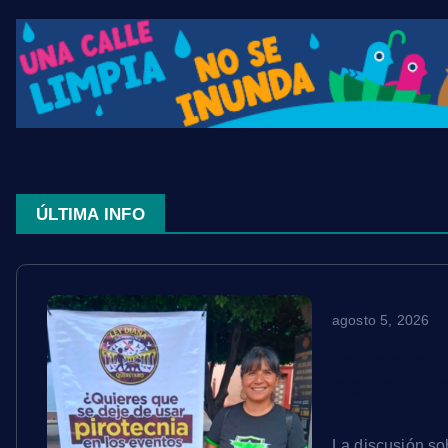
ÚLTIMA INFO
agosto 5, 2026
La batalla c
regresiva: e
Independen
La discusión so