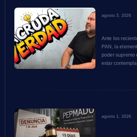
agosto 3, 2026
LA CRUDA V
Ante los recien
PAN, la elementa
poder supremo d
estar contempla
Continue rea
agosto 1, 2026
La justicia
denuncian s