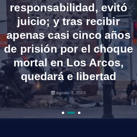
Santiago Nieto apuesta
municipios queretanos
responsabilidad, evitó
entre los 50 con mayor
por la alternancia: “El
juicio; y tras recibir
apenas casi cinco años
PAN va en una ruta de
aprobación a Claudia
de prisión por el choque
desgaste y Morena en
Sheinbaum; incluso
mortal en Los Arcos,
bastiones panistas
ascenso”
respaldan su gestión
quedará e libertad
agosto 3, 2026
agosto 5, 2026
agosto 4, 2026