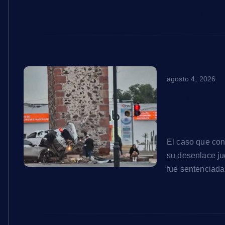
Continue rea
agosto 4, 2026
“La Mufasa”
y tras recib
choque mort
El caso que co
su desenlace ju
fue sentenciad
Continue rea