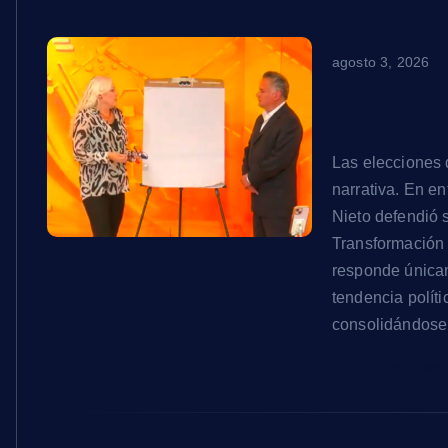
agosto 3, 2026
Santiago Ni
en una ruta
Las elecciones 
narrativa. En en
Nieto defendió s
Transformación 
responde única
tendencia polít
consolidándose
Continue rea