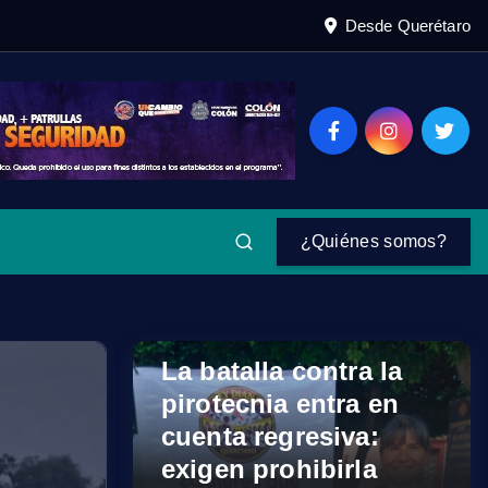
Desde Querétaro
¿Quiénes somos?
La batalla contra la
pirotecnia entra en
cuenta regresiva:
exigen prohibirla