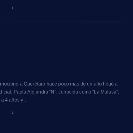
ding
 aceptó su responsabilidad, evitó juicio;
ir apenas casi cinco años de prisión por el
al en Los Arcos, quedará e libertad
nmocionó a Querétaro hace poco más de un año llegó a
dicial. Paola Alejandra “N”, conocida como “La Mufasa”,
a a 4 años y…
ding