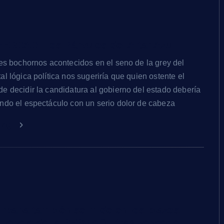
ERDAD: Los Párvulos del Altar Azul
tes bochornos acontecidos en el seno de la grey del
l lógica política nos sugeriría que quien ostente el
e decidir la candidatura al gobierno del estado debería
ndo el espectáculo con un serio dolor de cabeza
ding
 urbana también se mide en los plazos:
ilencio de la PEPMADU tras vencer el