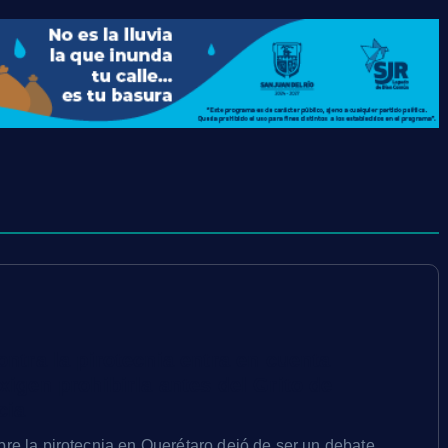
ontra la pirotecnia entra en cuenta
xigen prohibirla antes del Grito de
cia
bre la pirotecnia en Querétaro dejó de ser un debate